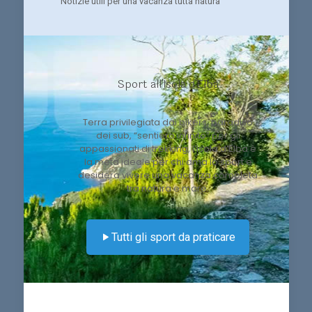
Notizie utili per una vacanza tutta natura
Sport all'Isola d'Elba
Terra privilegiata dai bikers, paradiso
dei sub, “sentiero infinito” per gli
appassionati di trekking, l’isola d’Elba è
la meta ideale per chi ama lo sport e
desidera vivere una vacanza completa
tra natura e mare.
Tutti gli sport da praticare