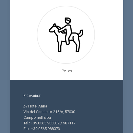
Reiten
Fetovaia.it
by
Hotel Anna
Via del Canaletto 215/c, 57030
Campo nell’Elba
Tel.: +39.0565.988032 / 987117
Fax: +39.0565.988073