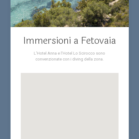
Immersioni a Fetovaia
L'Hotel Anna e l'Hotel Lo Scirocco sono
convenzionate con i diving della zona.