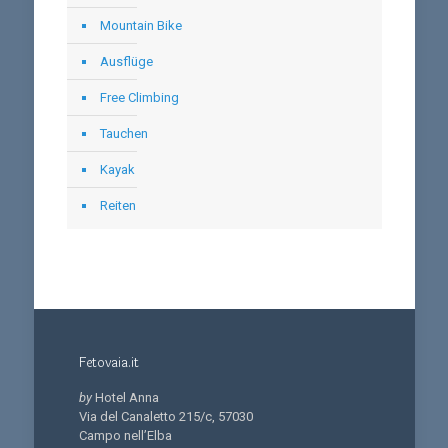
Mountain Bike
Ausflüge
Free Climbing
Tauchen
Kayak
Reiten
Fetovaia.it
by
Hotel Anna
Via del Canaletto 215/c, 57030
Campo nell’Elba