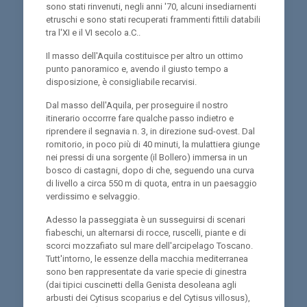
sono stati rinvenuti, negli anni '70, alcuni insediarnenti
etruschi e sono stati recuperati frammenti fittili databili
tra l'XI e il VI secolo a.C..
Il masso dell'Aquila costituisce per altro un ottimo
punto panoramico e, avendo il giusto tempo a
disposizione, è consigliabile recarvisi.
Dal masso dell'Aquila, per proseguire il nostro
itinerario occorrre fare qualche passo indietro e
riprendere il segnavia n. 3, in direzione sud-ovest. Dal
romitorio, in poco più di 40 minuti, la mulattiera giunge
nei pressi di una sorgente (il Bollero) immersa in un
bosco di castagni, dopo di che, seguendo una curva
di livello a circa 550 m di quota, entra in un paesaggio
verdissimo e selvaggio.
Adesso la passeggiata è un susseguirsi di scenari
fiabeschi, un alternarsi di rocce, ruscelli, piante e di
scorci mozzafiato sul mare dell'arcipelago Toscano.
Tutt'intorno, le essenze della macchia mediterranea
sono ben rappresentate da varie specie di ginestra
(dai tipici cuscinetti della Genista desoleana agli
arbusti dei Cytisus scoparius e del Cytisus villosus),