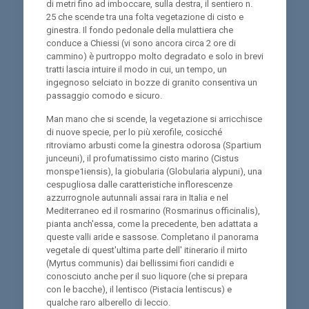
di metri fino ad imboccare, sulla destra, il sentiero n.
25 che scende tra una folta vegetazione di cisto e
ginestra. Il fondo pedonale della mulattiera che
conduce a Chiessi (vi sono ancora circa 2 ore di
cammino) è purtroppo molto degradato e solo in brevi
tratti lascia intuire il modo in cui, un tempo, un
ingegnoso selciato in bozze di granito consentiva un
passaggio comodo e sicuro.
Man mano che si scende, la vegetazione si arricchisce
di nuove specie, per lo più xerofile, cosicché
ritroviamo arbusti come la ginestra odorosa (Spartium
junceuni), il profumatissimo cisto marino (Cistus
monspe1iensis), la giobularia (Globularia alypuni), una
cespugliosa dalle caratteristiche inflorescenze
azzurrognole autunnali assai rara in Italia e nel
Mediterraneo ed il rosmarino (Rosmarinus officinalis),
pianta anch'essa, come la precedente, ben adattata a
queste valli aride e sassose. Completano il panorama
vegetale di quest'ultima parte dell' itinerario il mirto
(Myrtus communis) dai bellissimi fiori candidi e
conosciuto anche per il suo liquore (che si prepara
con le bacche), il lentisco (Pistacia lentiscus) e
qualche raro alberello di leccio.