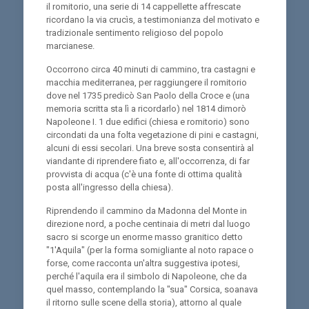
il romitorio, una serie di 14 cappellette affrescate
ricordano la via crucìs, a testimonianza del motivato e
tradizionale sentimento religioso del popolo
marcianese.
Occorrono circa 40 minuti di cammino, tra castagni e
macchia mediterranea, per raggiungere il romitorio
dove nel 1735 predicò San Paolo della Croce e (una
memoria scritta sta lì a ricordarlo) nel 1814 dimorò
Napoleone I. 1 due edifici (chiesa e romitorio) sono
circondati da una folta vegetazione di pini e castagni,
alcuni di essi secolari. Una breve sosta consentirà al
viandante di riprendere fiato e, all'occorrenza, di far
provvista di acqua (c'è una fonte di ottima qualità
posta all'ingresso della chiesa).
Riprendendo il cammino da Madonna del Monte in
direzione nord, a poche centinaia di metri dal luogo
sacro si scorge un enorme masso granitico detto
"1'Aquila" (per la forma somigliante al noto rapace o
forse, come racconta un'altra suggestiva ipotesi,
perché l'aquila era il simbolo di Napoleone, che da
quel masso, contemplando la "sua" Corsica, soanava
il ritorno sulle scene della storia), attorno al quale