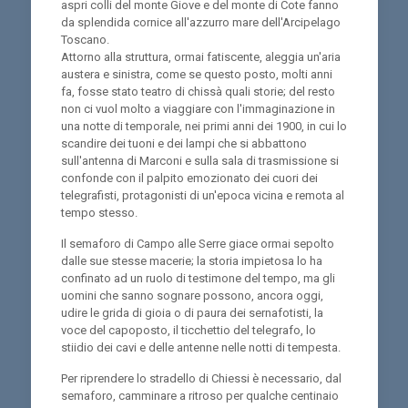
aspri colli del monte Giove e del monte di Cote fanno
da splendida cornice all'azzurro mare dell'Arcipelago
Toscano.
Attorno alla struttura, ormai fatiscente, aleggia un'aria
austera e sinistra, come se questo posto, molti anni
fa, fosse stato teatro di chissà quali storie; del resto
non ci vuol molto a viaggiare con l'immaginazione in
una notte di temporale, nei primi anni dei 1900, in cui lo
scandire dei tuoni e dei lampi che si abbattono
sull'antenna di Marconi e sulla sala di trasmissione si
confonde con il palpito emozionato dei cuori dei
telegrafisti, protagonisti di un'epoca vicina e remota al
tempo stesso.
Il semaforo di Campo alle Serre giace ormai sepolto
dalle sue stesse macerie; la storia impietosa lo ha
confinato ad un ruolo di testimone del tempo, ma gli
uomini che sanno sognare possono, ancora oggi,
udire le grida di gioia o di paura dei sernafotisti, la
voce del capoposto, il ticchettio del telegrafo, lo
stiidio dei cavi e delle antenne nelle notti di tempesta.
Per riprendere lo stradello di Chiessi è necessario, dal
semaforo, camminare a ritroso per qualche centinaio