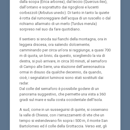
dalla scopa (Erica arborea), dal leccio (Quercus ilex),
dall'ontano e soprattutto dai rigogliosi e lucenti
corbezzoli (Arbutus unedo). Di tanto in tanto la quiete
è rotta dal rumoreggiare dell'acqua di un ruscello o dal
richiamo allarmato di un merlo (Turdus merula)
sorpreso nel suo da fare quotidiano.
Il sentiero si snoda sui fianchi della montagna, ora in
leggera discesa, ora salendo dolcemente;
camminando per circa un'ora si raggiunge, a quasi 700
m di quota, un bivio; da questo, scegliendo la via di
destra, si può arrivare, in circa 30 minuti, al semaforo
di Campo alle Serre, una stazione dell'aereonautica
ormai in disuso da qualche decennio, da quando,
cioè, i segnalatori luminosi sono stati sostituiti dai
radar.
Dal colle del semaforo è possibile godere di un
panorama suggestivo, che permette una vista a 360
gradi sul mare e sulla costa occidentale dell'Isola.
A sud, come in un susseguirsi di quinte, si osservano
la valle di Chiessi, con i terrazzamenti di vite che un
tempo si estendevano fin sopra i 500 m, il monte San
Bartolomeo ed il colle della Grottaccia. Verso est, gli