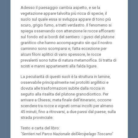
Adesso il paesaggio cambia aspetto, e se la
vegetazione appare talvolta più ricca di specie, il
suolo sul quale essa si sviluppa appare di tono più
scuro, grigio fumo, a tratti verdastro. Il fenomeno si
spiega osservando con attenzione le rocce affioranti
sul fondo ed ai bordi del sentiero: i gusci del plutone
granitico che hanno accompagnato sin qui il nostro
caminino sono scomparsi e, fatta eccezione per
alcuni filoni aplitici di vario spessore, le rocce
prevalenti sono tutte di natura metamorfica. Si tratta di
scisti e manni appartenenti alla falda ligure.
La peculiarità di questi suoli è la struttura in lamine,
osservabile principalmente nei protoliti argillitici e
dovuta alle trasformazioni subite dalla roccia in
seguito alla risalita del plutone granodioritico. Per
arrivare a Chiessi, meta finale dell'itinerario, occorre
scendere tra rocce e vigneti ormai incolti per almeno
45 minuti, fino a ritrovarsi, a due passi dal paese, sulla
strada provinciale.
Testo e carta del libro:
"Sentieri nel Parco Nazionale dell'Arcipelago Toscano"